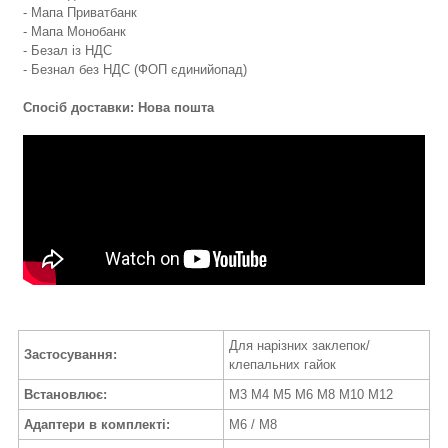
- Мапа Приватбанк
- Мапа Монобанк
- Безал із НДС
- Безнал без НДС (ФОП єдинийопад)
Спосіб доставки: Нова пошта
Для нарізних заклепок/
Застосування:
клепальних гайок
Встановлює:
М3 М4 М5 М6 М8 М10 М12
Адаптери в комплекті:
М6 / М8