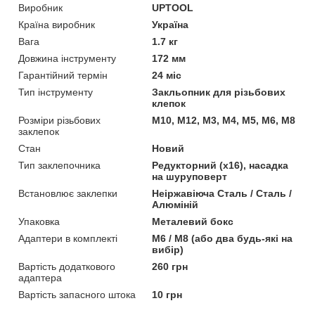
Виробник
UPTOOL
Країна виробник
Україна
Вага
1.7 кг
Довжина інструменту
172 мм
Гарантійний термін
24 міс
Тип інструменту
Закльопник для різьбових
клепок
Розміри різьбових
M10, M12, M3, M4, M5, M6, M8
заклепок
Стан
Новий
Тип заклепочника
Редукторний (х16), насадка
на шуруповерт
Встановлює заклепки
Неіржавіюча Сталь / Сталь /
Алюміній
Упаковка
Металевий бокс
Адаптери в комплекті
М6 / М8 (або два будь-які на
вибір)
Вартість додаткового
260 грн
адаптера
Вартість запасного штока
10 грн