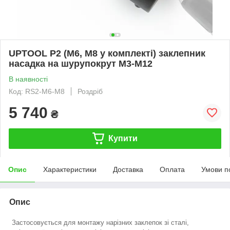
UPTOOL P2 (М6, М8 у комплекті) заклепник
насадка на шурупокрут M3-M12
В наявності
Код: RS2-M6-М8
Роздріб
5 740
₴
Купити
Опис
Характеристики
Доставка
Оплата
Умови п
Опис
Застосовується для монтажу нарізних заклепок зі сталі,