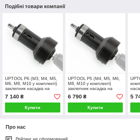
Подібні товари компанії
UPTOOL P6 (М3, М4, М5,
UPTOOL P5 (М4, М5, М6,
UPT
М6, М8, М10 у комплекті)
М8, М10 у комплекті)
комп
заклепник насадка на
заклепник насадка на
наса
шурупокрут M3-M12
шурупокрут M3-M12
M3-
7 140
6 790
5 7
₴
₴
Купити
Купити
Про нас
Рейтинг не сформований