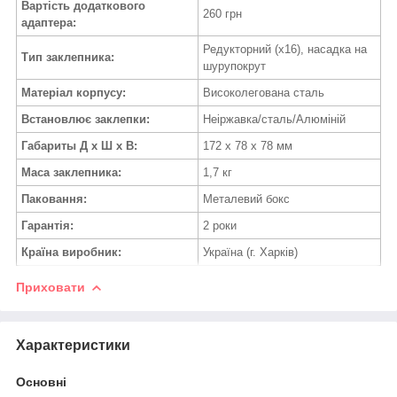
Вартість додаткового
260 грн
адаптера:
Редукторний (х16), насадка на
Тип заклепника:
шурупокрут
Матеріал корпусу:
Високолегована сталь
Встановлює заклепки:
Неіржавка/сталь/Алюміній
Габариты Д х Ш х В:
172 х 78 х 78 мм
Маса заклепника:
1,7 кг
Паковання:
Металевий бокс
Гарантія:
2 роки
Країна виробник:
Україна (г. Харків)
Приховати
Характеристики
Основні