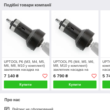
Подібні товари компанії
UPTOOL P6 (М3, М4, М5,
UPTOOL P5 (М4, М5, М6,
UPTO
М6, М8, М10 у комплекті)
М8, М10 у комплекті)
комп
заклепник насадка на
заклепник насадка на
наса
шурупокрут M3-M12
шурупокрут M3-M12
M3-
7 140
6 790
5 7
₴
₴
Купити
Купити
Про нас
Рейтинг не сформований