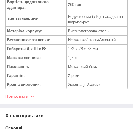
Вартість додаткового
260 грн
адаптера:
Редукторний (х16), насадка на
Тип заклепника:
шурупокрут
Матеріал корпусу:
Високолегована сталь
Встановлює заклепки:
Неіржавка/сталь/Алюміній
Габариты Д х Ш х В:
172 х 78 х 78 мм
Маса заклепника:
1,7 кг
Паковання:
Металевий бокс
Гарантія:
2 роки
Країна виробник:
Україна (г. Харків)
Приховати
Характеристики
Основні