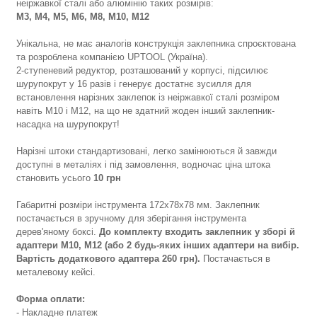
неіржавкої сталі або алюмінію таких розмірів:
М3, М4, М5, М6, М8, М10, М12
Унікальна, не має аналогів конструкція заклепника спроєктована
та розроблена компанією UPTOOL (Україна).
2-ступеневий редуктор, розташований у корпусі, підсилює
шурупокрут у 16 разів і генерує достатнє зусилля для
встановлення нарізних заклепок із неіржавкої сталі розміром
навіть М10 і М12, на що не здатний жоден інший заклепник-
насадка на шурупокрут!
Нарізні штоки стандартизовані, легко замінюються й завжди
доступні в металіях і під замовлення, водночас ціна штока
становить усього
10 грн
Габаритні розміри інструмента 172х78х78 мм. Заклепник
постачається в зручному для зберігання інструмента
дерев'яному боксі.
До комплекту входить заклепник у зборі й
адаптери М10, М12 (або 2 будь-яких інших адаптери на вибір.
Вартість додаткового адаптера 260 грн).
Постачається в
металевому кейсі.
Форма оплати:
- Накладне платеж