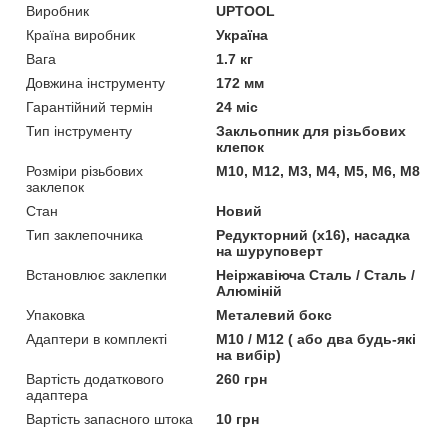
Виробник
UPTOOL
Країна виробник
Україна
Вага
1.7 кг
Довжина інструменту
172 мм
Гарантійний термін
24 міс
Тип інструменту
Закльопник для різьбових
клепок
Розміри різьбових
M10, M12, M3, M4, M5, M6, M8
заклепок
Стан
Новий
Тип заклепочника
Редукторний (х16), насадка
на шуруповерт
Встановлює заклепки
Неіржавіюча Сталь / Сталь /
Алюміній
Упаковка
Металевий бокс
Адаптери в комплекті
М10 / М12 ( або два будь-які
на вибір)
Вартість додаткового
260 грн
адаптера
Вартість запасного штока
10 грн