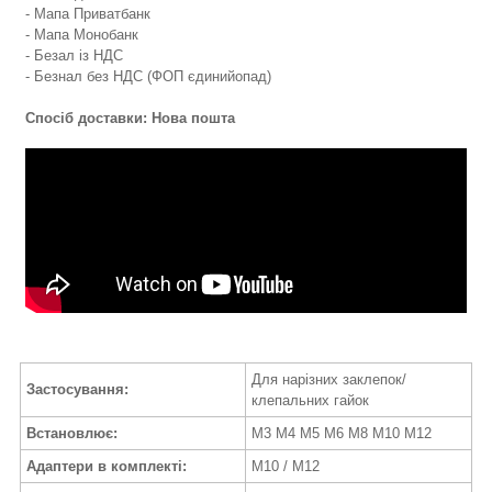
- Мапа Приватбанк
- Мапа Монобанк
- Безал із НДС
- Безнал без НДС (ФОП єдинийопад)
Спосіб доставки: Нова пошта
Для нарізних заклепок/
Застосування:
клепальних гайок
Встановлює:
М3 М4 М5 М6 М8 М10 М12
Адаптери в комплекті:
М10 / М12