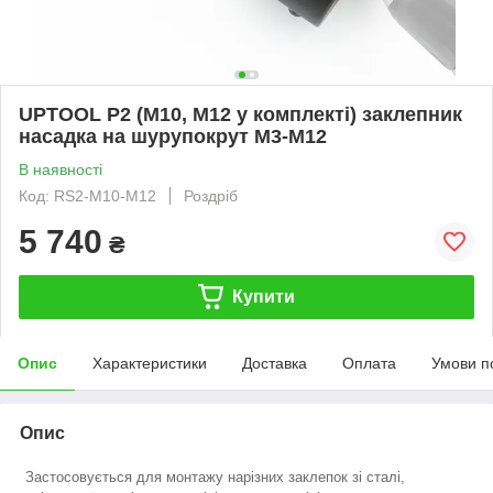
UPTOOL P2 (М10, М12 у комплекті) заклепник
насадка на шурупокрут M3-M12
В наявності
Код: RS2-M10-М12
Роздріб
5 740
₴
Купити
Опис
Характеристики
Доставка
Оплата
Умови п
Опис
Застосовується для монтажу нарізних заклепок зі сталі,