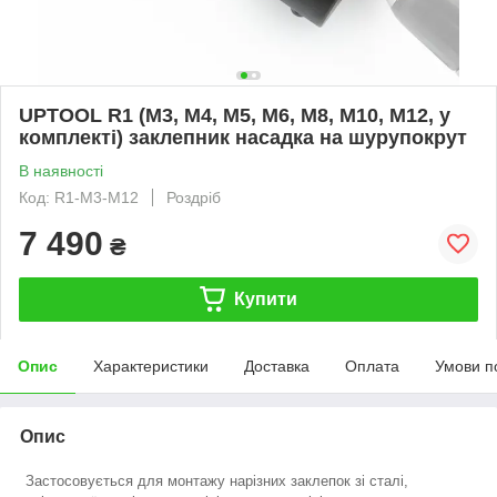
UPTOOL R1 (М3, М4, М5, М6, М8, М10, М12, у
комплекті) заклепник насадка на шурупокрут
В наявності
Код: R1-M3-М12
Роздріб
7 490
₴
Купити
Опис
Характеристики
Доставка
Оплата
Умови п
Опис
Застосовується для монтажу нарізних заклепок зі сталі,