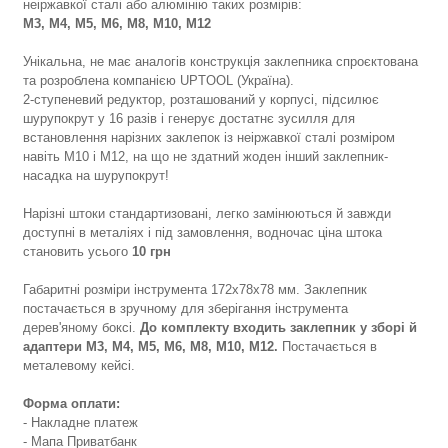
неіржавкої сталі або алюмінію таких розмірів:
М3, М4, М5, М6, М8, М10, М12
Унікальна, не має аналогів конструкція заклепника спроєктована
та розроблена компанією UPTOOL (Україна).
2-ступеневий редуктор, розташований у корпусі, підсилює
шурупокрут у 16 разів і генерує достатнє зусилля для
встановлення нарізних заклепок із неіржавкої сталі розміром
навіть М10 і М12, на що не здатний жоден інший заклепник-
насадка на шурупокрут!
Нарізні штоки стандартизовані, легко замінюються й завжди
доступні в металіях і під замовлення, водночас ціна штока
становить усього
10 грн
Габаритні розміри інструмента 172х78х78 мм. Заклепник
постачається в зручному для зберігання інструмента
дерев'яному боксі.
До комплекту входить заклепник у зборі й
адаптери М3, М4, М5, М6, М8, М10, М12.
Постачається в
металевому кейсі.
Форма оплати:
- Накладне платеж
- Мапа Приватбанк