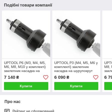
Подібні товари компанії
UPTOOL P6 (М3, М4, М5,
UPTOOL P3 (М4, М5, М6 у
UPTO
М6, М8, М10 у комплекті)
комплекті) заклепник
М8, 
заклепник насадка на
насадка на шурупокрут
закл
шурупокрут M3-M12
M3-M12
шур
7 140
6 090
6 7
₴
₴
Купити
Купити
Про нас
Рейтинг не сформований