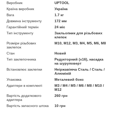
Виробник
UPTOOL
Країна виробник
Україна
Вага
1.7 кг
Довжина інструменту
172 мм
Гарантійний термін
24 міс
Тип інструменту
Закльопник для різьбових
клепок
Розміри різьбових
M10, M12, M3, M4, M5, M6, M8
заклепок
Стан
Новий
Тип заклепочника
Редукторний (х16), насадка
на шуруповерт
Встановлює заклепки
Неіржавіюча Сталь / Сталь /
Алюміній
Упаковка
Металевий бокс
Адаптери в комплекті
М3 / М4 / М5 / М6 / М8 / М10 /
М12
Вартість додаткового
260 грн
адаптера
Вартість запасного штока
10 грн