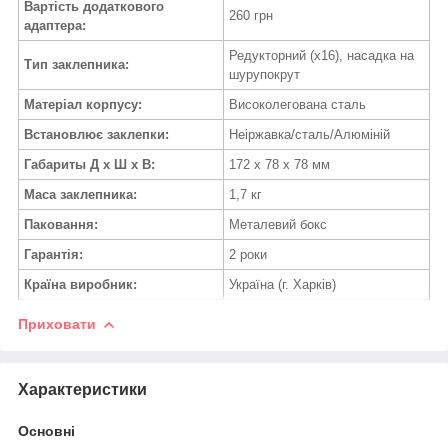
Вартість додаткового
260 грн
адаптера:
Редукторний (х16), насадка на
Тип заклепника:
шурупокрут
Матеріал корпусу:
Високолегована сталь
Встановлює заклепки:
Неіржавка/сталь/Алюміній
Габариты Д х Ш х В:
172 х 78 х 78 мм
Маса заклепника:
1,7 кг
Паковання:
Металевий бокс
Гарантія:
2 роки
Країна виробник:
Україна (г. Харків)
Приховати
Характеристики
Основні