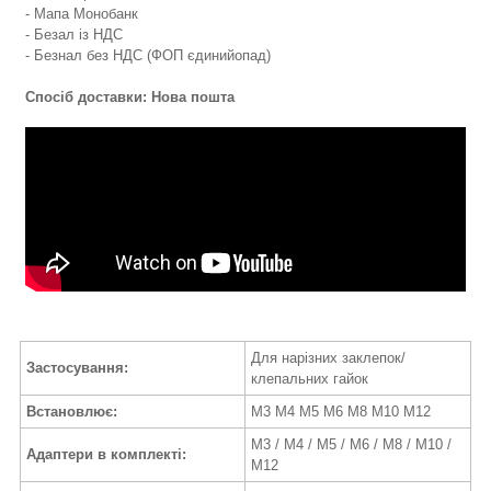
- Мапа Монобанк
- Безал із НДС
- Безнал без НДС (ФОП єдинийопад)
Спосіб доставки: Нова пошта
Для нарізних заклепок/
Застосування:
клепальних гайок
Встановлює:
М3 М4 М5 М6 М8 М10 М12
М3 / М4 / М5 / М6 / М8 / М10 /
Адаптери в комплекті:
М12