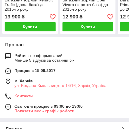
Багажник збірний Renault
Багажник збірний Opel
Бага
Trafic (довга база) до
Vivaro (коротка база) до
Prim
2015-го року
2015-го року
до 2
13 900
12 900
12 
₴
₴
Купити
Купити
Про нас
Рейтинг не сформований
Менше 5 відгуків за останній рік
Працює з 15.09.2017
м. Харків
ул. Богдана Хмельницкого 14/16, Харків, Україна
Контакти
Сьогодні працює з 09:00 до 19:00
Показати весь графік роботи
Про нас