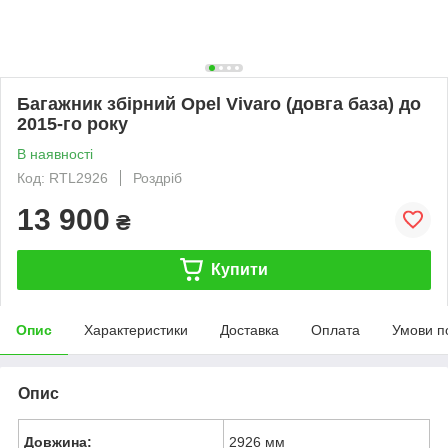
Багажник збірний Opel Vivaro (довга база) до
2015-го року
В наявності
Код: RTL2926
Роздріб
13 900
₴
Купити
Опис
Характеристики
Доставка
Оплата
Умови п
Опис
Довжина:
2926 мм