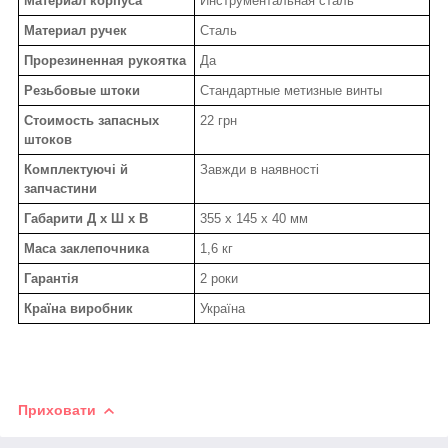
Материал корпуса
Инструментальная сталь
Материал ручек
Сталь
Прорезиненная рукоятка
Да
Резьбовые штоки
Стандартные метизные винты
Стоимость запасных
22 грн
штоков
Комплектуючі й
Завжди в наявності
запчастини
Габарити Д х Ш х В
355 х 145 х 40 мм
Маса заклепочника
1,6 кг
Гарантія
2 роки
Країна виробник
Україна
Приховати