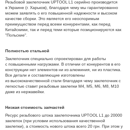
Резьбовой заклепочник UPTOOL L1 серийно производится
в Украине (г. Харьков), благодаря чему мы гарантированно
можем заявлять о его повышенной надежности и высоком
качестве сборки. Это является его неоспоримым
преимуществом перед всеми конкурентами, как перед
Китайскими, так и перед теми которые позиционируются как
"Польские".
Полностью стальной
Заклепочник специально спроектирован для работы
с повышенными нагрузками. В отличии от конкурентов в его
конструкции нет элементов ни из алюминия, ни из пластика.
Все детали и составляющие изготовлены
из высококачественной стали благодаря чему заклепочник с
легкостью ставит резьбовые заклепки М4, М5, М6, М8, М10
даже из нержавейки.
Низкая стоимость запчастей
Ресурс резьбового штока заклепочника UPTOOL L1 до 20000
заклепок (при условии использования качественной
заклепки), а стоимость нового штока всего 20 грн. При этом у