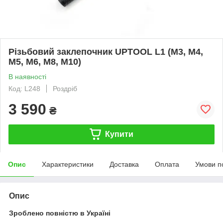
Різьбовий заклепочник UPTOOL L1 (М3, М4,
М5, М6, М8, М10)
В наявності
Код: L248
Роздріб
3 590
₴
Купити
Опис
Характеристики
Доставка
Оплата
Умови п
Опис
Зроблено повністю в Україні