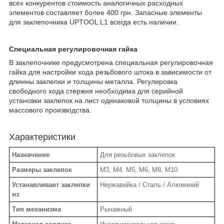
всех конкурентов стоимость аналогичных расходных
элементов составляет более 400 грн. Запасные элементы
для заклепочника UPTOOL L1 всегда есть наличии.
Специальная регулировочная гайка
В заклепочнике предусмотрена специальная регулировочная
гайка для настройки хода резьбового штока в зависимости от
длинны заклепки и толщины металла. Регулировка
свободного хода стержня необходима для серийной
установки заклепок на лист одинаковой толщины в условиях
массового производства.
Характеристики
Назначение
Для резьбовых заклепок
Размеры заклепок
М3, М4, М5, М6, М8, М10
Устанавливает заклепки
Нержавейка / Сталь / Алюминий
из
Тип механизма
Рычажный