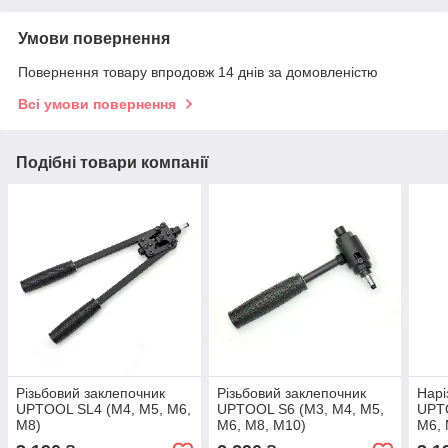
Умови повернення
Повернення товару впродовж 14 днів за домовленістю
Всі умови повернення
Подібні товари компанії
Різьбовий заклепочник
Різьбовий заклепочник
Нарі
UPTOOL SL4 (М4, М5, М6,
UPTOOL S6 (М3, М4, М5,
UPT
М8)
М6, М8, М10)
М6, 