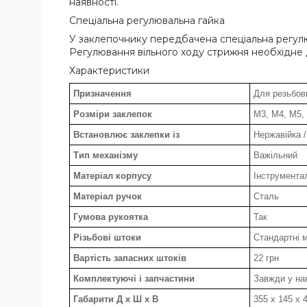
наявності.
Спеціальна регулювальна гайка
У заклепочнику передбачена спеціальна регулю
Регулювання вільного ходу стрижня необхідне 
Характеристики
Призначення
Для резьбов
Розміри заклепок
М3, М4, М5,
Встановлює заклепки із
Нержавійка /
Тип механізму
Важільний
Матеріал корпусу
Інструмента
Матеріал ручок
Сталь
Гумова рукоятка
Так
Різьбові штоки
Стандартні м
Вартість запасних штоків
22 грн
Комплектуючі і запчастини
Завжди у на
Габарити Д х Ш х В
355 х 145 х 