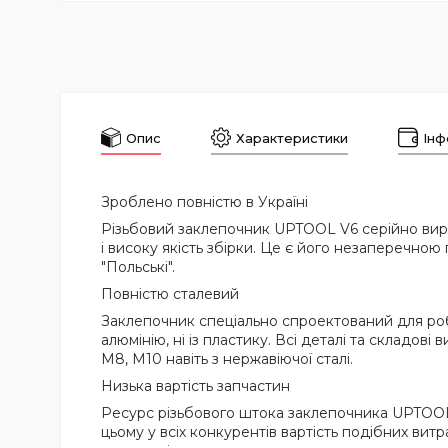
Опис
Характеристики
Інф
Зроблено повністю в Україні
Різьбовий заклепочник UPTOOL V6 серійно вироб
і високу якість збірки. Це є його незаперечно
"Польські".
Повністю сталевий
Заклепочник спеціально спроектований для робо
алюмінію, ні із пластику. Всі деталі та складові
М8, М10 навіть з нержавіючої сталі.
Низька вартість запчастин
Ресурс різьбового штока заклепочника UPTOOL V
цьому у всіх конкурентів вартість подібних ви