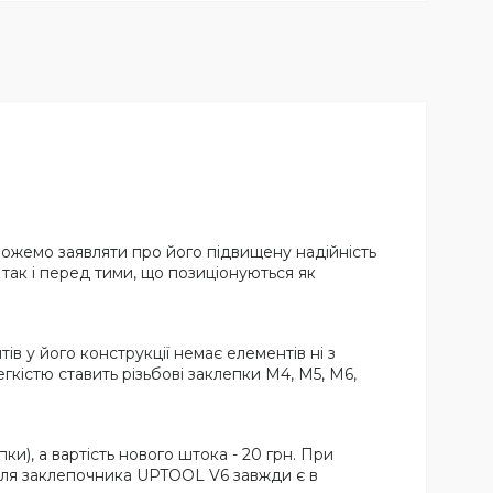
можемо заявляти про його підвищену надійність
так і перед тими, що позиціонуються як
 у його конструкції немає елементів ні з
легкістю ставить різьбові заклепки М4, М5, М6,
), а вартість нового штока - 20 грн. При
 для заклепочника UPTOOL V6 завжди є в