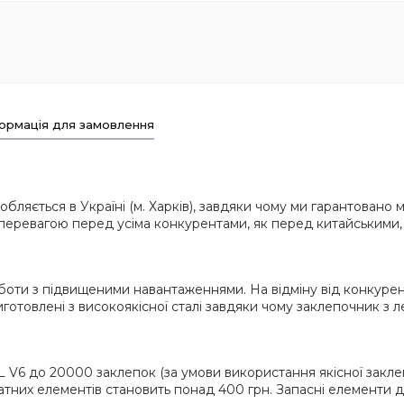
ормація для замовлення
ляється в Україні (м. Харків), завдяки чому ми гарантовано 
ю перевагою перед усіма конкурентами, як перед китайськими, 
ти з підвищеними навантаженнями. На відміну від конкурентів
 виготовлені з високоякісної сталі завдяки чому заклепочник з 
6 до 20000 заклепок (за умови використання якісної заклепки
тратних елементів становить понад 400 грн. Запасні елементи