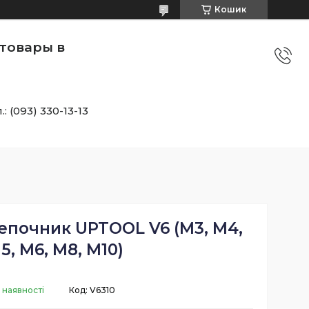
Кошик
товары в
.: (093) 330-13-13
епочник UPTOOL V6 (М3, М4,
5, М6, М8, М10)
 наявності
Код:
V6310