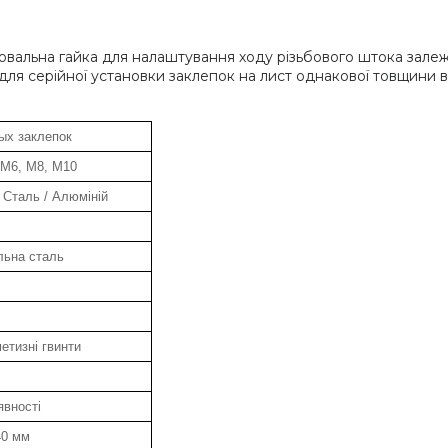
вальна гайка для налаштування ходу різьбового штока залеж
для серійної установки заклепок на лист однакової товщини 
ых заклепок
 М6, М8, М10
 Сталь / Алюміній
льна сталь
етизні гвинти
явності
40 мм