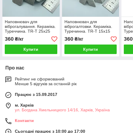
Наповнювач для
Наповнювач для
Нап
віброгалування. Кераміка.
віброгалтовки. Кераміка.
вібр
Туреччина. TR-T 25x25
Туречинна. TR-T 15x15
Туре
мм
мм
мм
360
360
360
₴/кг
₴/кг
Купити
Купити
Про нас
Рейтинг не сформований
Менше 5 відгуків за останній рік
Працює з 15.09.2017
м. Харків
ул. Богдана Хмельницкого 14/16, Харків, Україна
Контакти
Сьогодні працює з 10:00 до 17:00