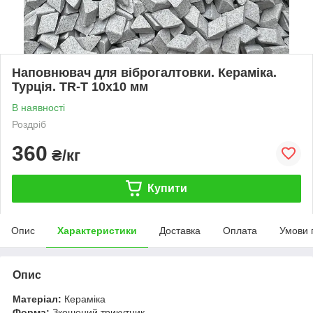
Наповнювач для віброгалтовки. Кераміка.
Турція. TR-T 10x10 мм
В наявності
Роздріб
360
₴/кг
Купити
Опис
Характеристики
Доставка
Оплата
Умови 
Опис
Матеріал:
Кераміка
Форма:
Зкошений трикутник