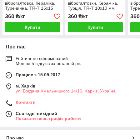
віброгалтовки. Кераміка.
віброгалтовки. Кераміка.
вібр
Туречинна. TR-T 15x15
Турція. TR-T 10x10 мм
Туре
мм
360
360
360
₴/кг
₴/кг
Купити
Купити
Про нас
Рейтинг не сформований
Менше 5 відгуків за останній рік
Працює з 15.09.2017
м. Харків
ул. Богдана Хмельницкого 14/16, Харків, Україна
Контакти
Сьогодні вихідний
Показати весь графік роботи
Про нас