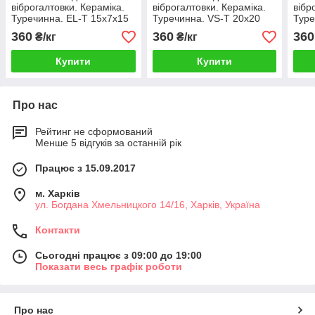
віброгалтовки. Кераміка.
віброгалтовки. Кераміка.
вібр
Туречинна. EL-T 15x7x15
Туречинна. VS-T 20x20
Туре
мм
мм
360
360
360
₴/кг
₴/кг
Купити
Купити
Про нас
Рейтинг не сформований
Менше 5 відгуків за останній рік
Працює з 15.09.2017
м. Харків
ул. Богдана Хмельницкого 14/16, Харків, Україна
Контакти
Сьогодні працює з 09:00 до 19:00
Показати весь графік роботи
Про нас