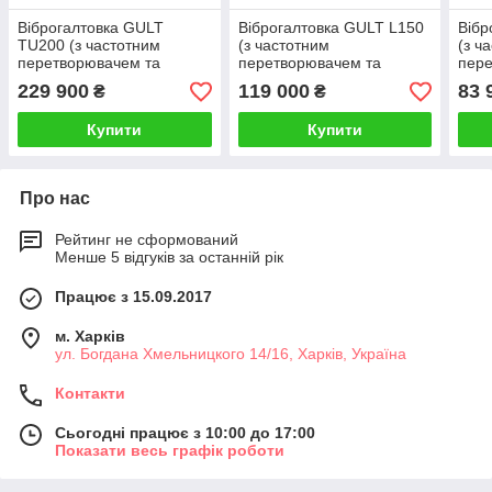
Віброгалтовка GULT
Віброгалтовка GULT L150
Вібр
TU200 (з частотним
(з частотним
(з ч
перетворювачем та
перетворювачем та
пере
поліуретановим
поліуретановим
полі
229 900
119 000
83 
₴
₴
покриттям) 200 літрів
покриттям) 150 літрів
покр
Купити
Купити
Про нас
Рейтинг не сформований
Менше 5 відгуків за останній рік
Працює з 15.09.2017
м. Харків
ул. Богдана Хмельницкого 14/16, Харків, Україна
Контакти
Сьогодні працює з 10:00 до 17:00
Показати весь графік роботи