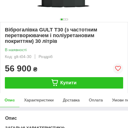
Віброгалівка GULT T30 (з частотним
перетворювачем і поліуретановим
покриттям) 30 літрів
В наявності
Код: glt-t04-30
Роздріб
56 900
₴
Купити
Опис
Характеристики
Доставка
Оплата
Умови п
Опис
ЗАГАЛЬНІ ХАРАКТЕРИСТИКИ: