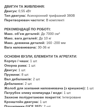
ДВИГУН ТА ЖИВЛЕННЯ:
Двигун:
0,55 кВт
Тип двигуна:
Асинхронний трифазний 380В
Перетворювач частоти:
В комплекті
РЕКОМЕНДАЦІЇ ПО РОБОТІ:
Макс. об’єм деталей:
До 7000 см³
Макс. вага деталей:
До 10 кг
Макс. довжина деталей:
160 -200 мм
Вага наповнювача:
30-36 кг
ОСНОВНІ ВУЗЛИ, ЕЛЕМЕНТИ ТА АГРЕГАТИ:
Корпус / чаша:
1 шт.
Опорна рама:
1 шт.
Двигун:
1 шт.
Пружини:
8 шт.
Вал дебалансів:
2 шт.
Дебаланси:
2 шт.
Жолоб для зсипання наповнювача (з кришкою):
1 шт.
Патрубок зливу компаунда / води:
1 шт.
Захисне поліуретанове покриття:
Інтегроване
Кронштейн двигуна:
1 шт.
Підшипники (UCF 207):
2 шт.