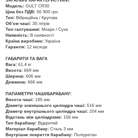
Модель:
GULT CR30
Ціна без ПДВ:
56 900 грн
Тип:
Вібраційна / Кругова
Об’єм чаші:
30 літрів
Тип галтування:
Мокре / Сухе
Наявність:
В наявності
Країна виробник:
Україна
Гарантія:
12 місяців
ГАБАРИТИ ТА ВАГА
Вага:
61,4 кг
Висота:
669 мм
Ширина:
606 мм
Довжина:
666 мм
ПАПАМЕТРИ ЧАШІ/БАРАБАНУ:
Висота чаші:
185 мм
Діаметр зовнішнього циліндра чаші:
516 мм
Діаметр внутрішнього циліндра чаші:
204 мм
Відстань між циліндрами:
156 мм
Тип барабану:
Відкритий
Матеріал барабану:
Сталь 3 мм
Внутрішнє покриття барабану:
Поліуретан