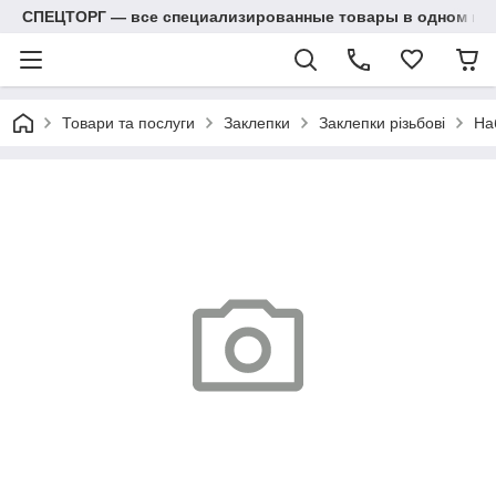
СПЕЦТОРГ — все специализированные товары в одном ма
Товари та послуги
Заклепки
Заклепки різьбові
Наб