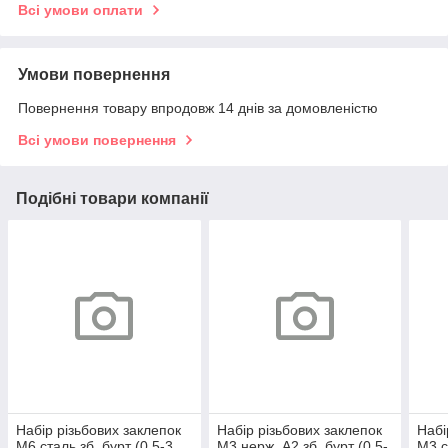
Всі умови оплати
Умови повернення
Повернення товару впродовж 14 днів за домовленістю
Всі умови повернення
Подібні товари компанії
Набір різьбових заклепок
Набір різьбових заклепок
Набі
M6 сталь зб. бурт (0,5-3
M3 нерж. А2 зб. бурт (0,5-
M3 с