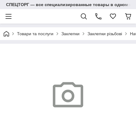
СПЕЦТОРГ — все специализированные товары в одном ма
Товари та послуги
Заклепки
Заклепки різьбові
На