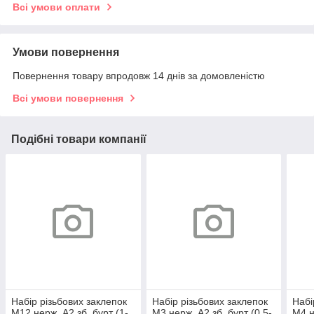
Всі умови оплати
Умови повернення
Повернення товару впродовж 14 днів за домовленістю
Всі умови повернення
Подібні товари компанії
Набір різьбових заклепок
Набір різьбових заклепок
Набі
M12 нерж. А2 зб. бурт (1-
M3 нерж. А2 зб. бурт (0,5-
M4 н