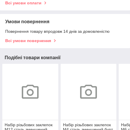
Всі умови оплати
Умови повернення
Повернення товару впродовж 14 днів за домовленістю
Всі умови повернення
Подібні товари компанії
Набір різьбових заклепок
Набір різьбових заклепок
Набі
M12 сталь зменшений
M4 сталь зменшений бурт
M6 с