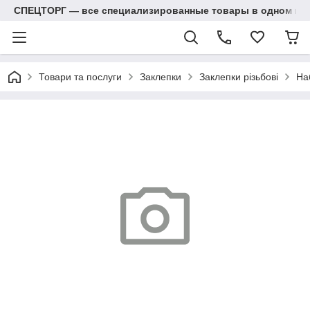
СПЕЦТОРГ — все специализированные товары в одном ма
Товари та послуги
Заклепки
Заклепки різьбові
На