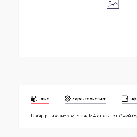
Опис
Характеристики
Інф
Набір різьбових заклепок M4 сталь потайний бур