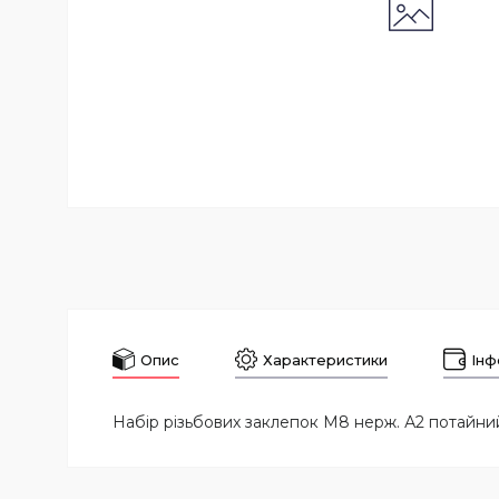
Опис
Характеристики
Інф
Набір різьбових заклепок M8 нерж. А2 потайний 