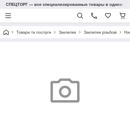
СПЕЦТОРГ — все специализированные товары в одном ма
Товари та послуги
Заклепки
Заклепки різьбові
На