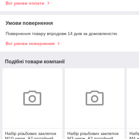
Всі умови оплати
Умови повернення
Повернення товару впродовж 14 днів за домовленістю
Всі умови повернення
Подібні товари компанії
Набір різьбових заклепок
Набір різьбових заклепок
Набі
М10 нерж. А2 потайний
M3 нерж. А2 потайний
M4 н