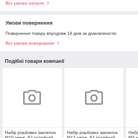
Всі умови оплати
Умови повернення
Повернення товару впродовж 14 днів за домовленістю
Всі умови повернення
Подібні товари компанії
Набір різьбових заклепок
Набір різьбових заклепок
Набі
М10 нерж. А2 потайний
М12 нерж. А2 потайний
M3 н