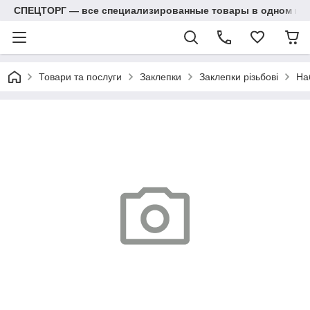
СПЕЦТОРГ — все специализированные товары в одном ма
Товари та послуги
Заклепки
Заклепки різьбові
На