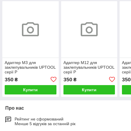
Адаптер М3 для
Адаптер М12 для
Адап
заклепувальників UPTOOL
заклепувальників UPTOOL
закл
серії P
серії P
серії
350
350
350
₴
₴
Купити
Купити
Про нас
Рейтинг не сформований
Менше 5 відгуків за останній рік