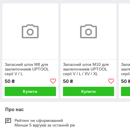
Запасний шток M8 для
Запасний шток M10 для
Запа
заклепочників UPTOOL
заклепочників UPTOOL
закл
серії V / L
серії V / L / XV / XL
серії
50
50
50
₴
₴
Купити
Купити
Про нас
Рейтинг не сформований
Менше 5 відгуків за останній рік