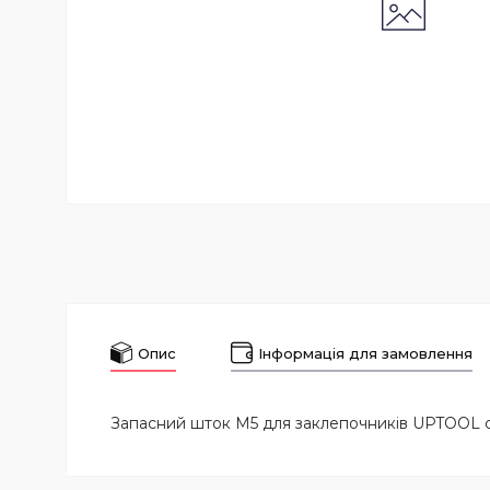
Опис
Інформація для замовлення
Запасний шток M5 для заклепочників UPTOOL се