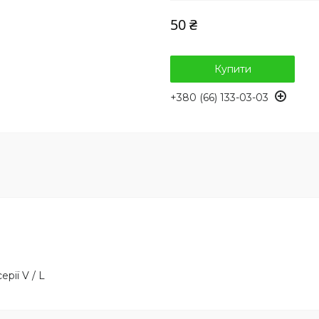
50 ₴
Купити
+380 (66) 133-03-03
рії V / L