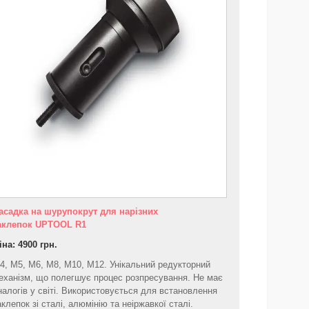
асадка на шурупокрут для нарізних
аклепок UPTOOL R1
іна: 4900 грн.
4, M5, M6, M8, M10, М12. Унікальний редукторний
еханізм, що полегшує процес розпресування. Не має
налогів у світі. Використовується для встановлення
аклепок зі сталі, алюмінію та неіржавкої сталі.