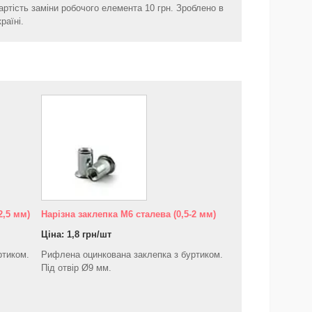
артість заміни робочого елемента 10 грн. Зроблено в
країні.
2,5 мм)
Нарізна заклепка М6 сталева (0,5-2 мм)
Ціна: 1,8 грн/шт
ртиком.
Рифлена оцинкована заклепка з буртиком.
Під отвір Ø9 мм.