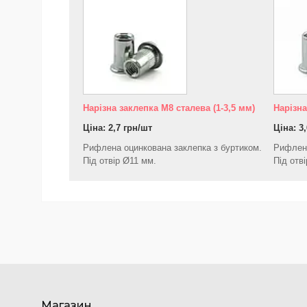
Нарізна заклепка М8 сталева (1-3,5 мм)
Нарізна
Ціна: 2,7 грн/шт
Ціна: 3
Рифлена оцинкована заклепка з буртиком.
Рифлена
Під отвір Ø11 мм.
Під отв
Магазин