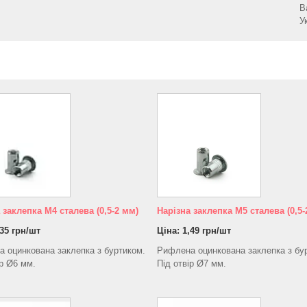
В
У
 заклепка М4 сталева (0,5-2 мм)
Нарізна заклепка М5 сталева (0,5-
,35 грн/шт
Ціна: 1,49 грн/шт
 оцинкована заклепка з буртиком.
Рифлена оцинкована заклепка з бу
ір Ø6 мм.
Під отвір Ø7 мм.