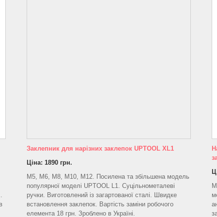
Заклепник для нарізних заклепок UPTOOL XL1
Н
з
Ціна: 1890 грн.
Ц
M5, M6, M8, M10, M12. Посилена та збільшена модель
популярної моделі UPTOOL L1. Суцільнометалеві
M
.
ручки. Виготовлений із загартованої сталі. Швидке
м
в
встановлення заклепок. Вартість заміни робочого
а
елемента 18 грн. Зроблено в Україні.
з