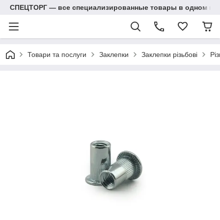
СПЕЦТОРГ — все специализированные товары в одном ма
Товари та послуги
Заклепки
Заклепки різьбові
Різ