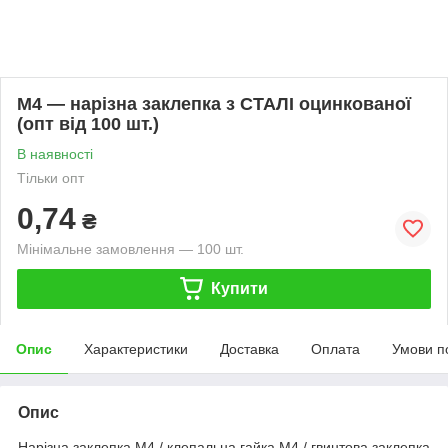
M4 — нарізна заклепка з СТАЛІ оцинкованої
(опт від 100 шт.)
В наявності
Тільки опт
0,74
₴
Мінімальне замовлення — 100 шт.
Купити
Опис
Характеристики
Доставка
Оплата
Умови п
Опис
Нарізна заклепка M4 / клепальна гайка M4 / гвинтова заклепка