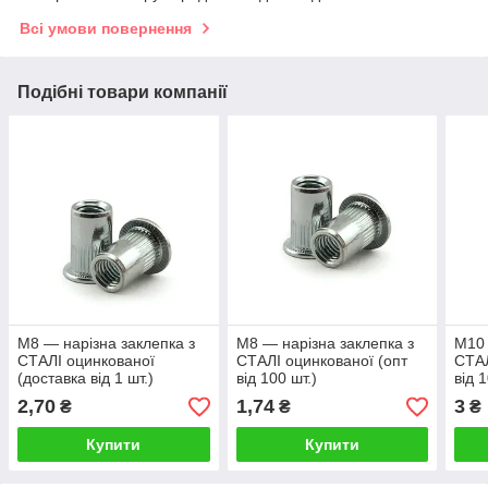
Всі умови повернення
Подібні товари компанії
M8 — нарізна заклепка з
M8 — нарізна заклепка з
M10 
СТАЛІ оцинкованої
СТАЛІ оцинкованої (опт
СТАЛ
(доставка від 1 шт.)
від 100 шт.)
від 
2,70
1,74
3
₴
₴
₴
Купити
Купити