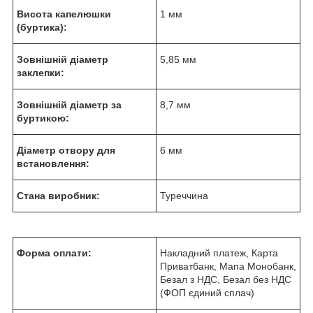
Висота капелюшки
1 мм
(буртика):
Зовнішній діаметр
5,85 мм
заклепки:
Зовнішній діаметр за
8,7 мм
буртикою:
Діаметр отвору для
6 мм
встановлення:
Стана виробник:
Туреччина
Форма оплати:
Накладний платеж, Карта
Приватбанк, Мапа Монобанк,
Безал з НДС, Безал без НДС
(ФОП єдиний сплач)