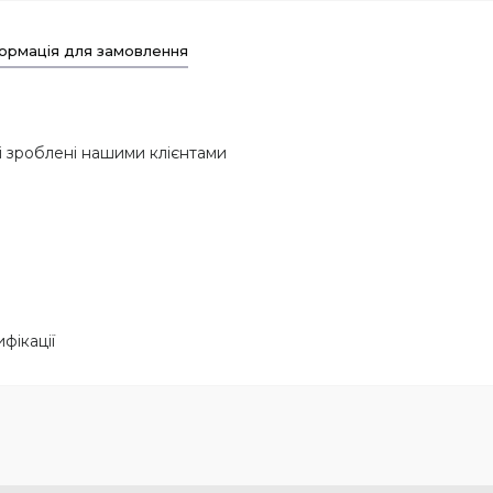
ормація для замовлення
і зроблені нашими клієнтами
фікації