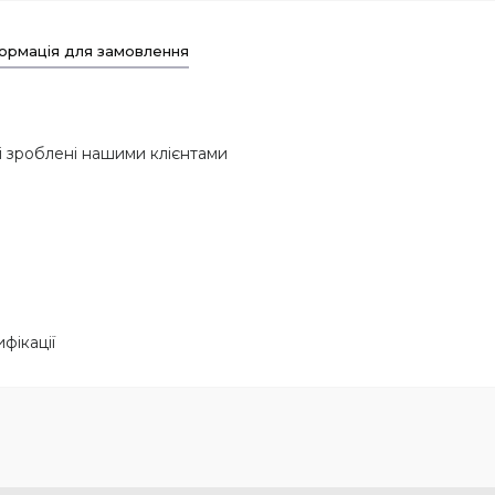
ормація для замовлення
і зроблені нашими клієнтами
фікації