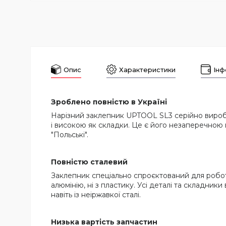
Опис
Характеристики
Інф
Зроблено повністю в Україні
Нарізний заклепник UPTOOL SL3 серійно виробля
і високою як складки. Це є його незаперечною 
"Польські".
Повністю сталевий
Заклепник спеціально спроєктований для роботи
алюмінію, ні з пластику. Усі деталі та складники
навіть із неіржавкої сталі.
Низька вартість запчастин