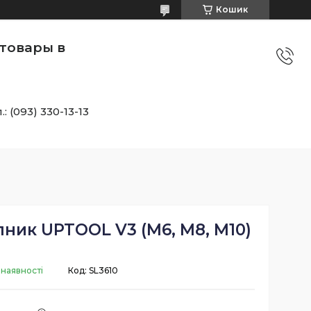
Кошик
товары в
.: (093) 330-13-13
ник UPTOOL V3 (М6, М8, М10)
 наявності
Код:
SL3610