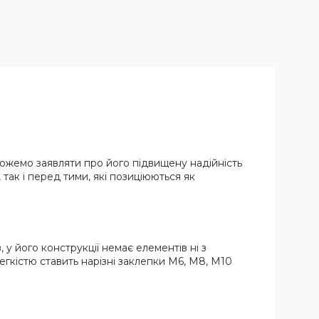
можемо заявляти про його підвищену надійність
ак і перед тими, які позиціюються як
у його конструкції немає елементів ні з
 легкістю ставить нарізні заклепки М6, М8, М10