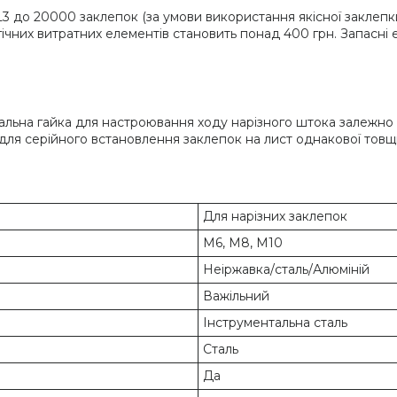
 до 20000 заклепок (за умови використання якісної заклепки
логічних витратних елементів становить понад 400 грн. Запас
льна гайка для настроювання ходу нарізного штока залежно 
для серійного встановлення заклепок на лист однакової товщ
Для нарізних заклепок
М6, М8, М10
Неіржавка/сталь/Алюміній
Важільний
Інструментальна сталь
Сталь
Да