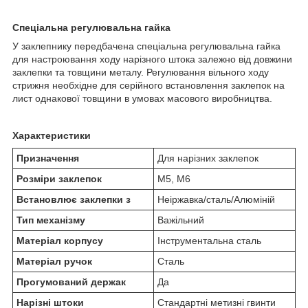
Спеціальна регулювальна гайка
У заклепнику передбачена спеціальна регулювальна гайка
для настроювання ходу нарізного штока залежно від довжини
заклепки та товщини металу. Регулювання вільного ходу
стрижня необхідне для серійного встановлення заклепок на
лист однакової товщини в умовах масового виробництва.
Характеристики
Призначення
Для нарізних заклепок
Розміри заклепок
М5, М6
Встановлює заклепки з
Неіржавка/сталь/Алюміній
Тип механізму
Важільний
Матеріал корпусу
Інструментальна сталь
Матеріал ручок
Сталь
Прогумований держак
Да
Нарізні штоки
Стандартні метизні гвинти