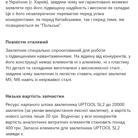
в Україною (г. Харків), завдяки чому ми гарантовано можемо
заявляти про його підвищену надійність і високою як складки.
Це є його незаперечною перевагою перед усіма
конкурентами, як перед Китайськими, так і перед тими, які
позиціюються як "Польські".
Повністю сталевий
Заклепник спеціально спроєктований для роботи
з підвищеними навантаженнями. На відміну від конкурентів, у
його конструкції немає елементів ні з алюмінію, ні з пластику.
Усі деталі та складники виготовлені з високоякісної сталі ,
завдяки чому заклепник із легкістю ставить нарізні заклепки
М5, М6 навіть із неіржавкої сталі.
Низька вартість запчастин
Ресурс нарізного штока заклепника UPTOOL SL2 до 20000
заклепок (за умови використання якісної заклепки), а вартість
нового штока лише 20 грн. Водночас у всіх конкурентів
вартість аналогічних витратних елементів становить понад
400 грн. Запасні елементи для заклепника UPTOOL SL2
завжди є.