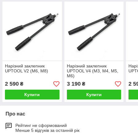
Нарізний заклепник
Нарізний заклепник
Нарі
UPTOOL V2 (М6, М8)
UPTOOL V4 (М3, М4, М5,
UPT
М6)
2 590
3 190
2 5
₴
₴
Купити
Купити
Про нас
Рейтинг не сформований
Менше 5 відгуків за останній рік