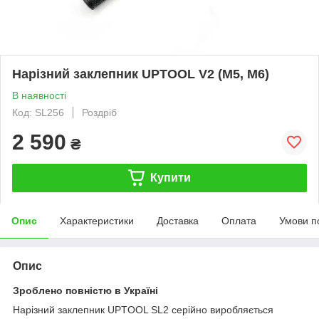
Нарізний заклепник UPTOOL V2 (М5, М6)
В наявності
Код: SL256
Роздріб
2 590
₴
Купити
Опис
Характеристики
Доставка
Оплата
Умови п
Опис
Зроблено повністю в Україні
Нарізний заклепник UPTOOL SL2 серійно виробляється