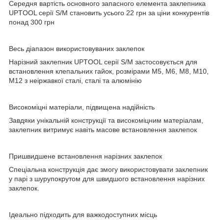
Середня вартість основного запасного елемента заклепника
UPTOOL серії S/M становить усього 22 грн за ціни конкурентів
понад 300 грн
Весь діапазон використовуваних заклепок
Нарізний заклепник UPTOOL серії S/M застосовується для
встановлення клепальних гайок, розмірами М5, М6, М8, М10,
М12 з неіржавкої сталі, сталі та алюмінію
Високоміцні матеріали, підвищена надійність
Завдяки унікальній конструкції та високоміцним матеріалам,
заклепник витримує навіть масове встановлення заклепок
Пришвидшене встановлення нарізних заклепок
Спеціальна конструкція дає змогу використовувати заклепник
у парі з шурупокрутом для швидшого встановлення нарізних
заклепок.
Ідеально підходить для важкодоступних місць