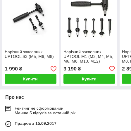
Нарізний заклепник
Нарізний заклепник
Нарі
UPTOOL S3 (М5, М6, М8)
UPTOOL M1 (М3, М4, М5,
UPTO
М6, М8, М10, М12)
М8,
1 990
3 190
2 8
₴
₴
Купити
Купити
Про нас
Рейтинг не сформований
Менше 5 відгуків за останній рік
Працює з 15.09.2017