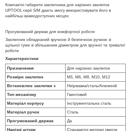
Компактні габарити заклепника для нарізних заклепок
UPTOOL серії S/M дають змогу використовувати його в
найбільш важкодоступних місцях
Прогумований держак для комфортної роботи
Заклепник обладнаний зручною й безпечною ручкою зі
щільної гуми зі збільшеним діаметром для зручної та тривалої
роботи
Характеристики
Призначення
Для нарізних заклепок
Розміри заклепок
М5, М6, М8, М10, М12
Встановлює заклепки з
Неіржавка/сталь/Алюміній
Тип механізму
Гвинтовий
Матеріал корпусу
Інструментальна сталь
Матеріал ручок
Сталь
Прогумований держак
Да
Нарізні штоки
Стандартні метизні гвинти