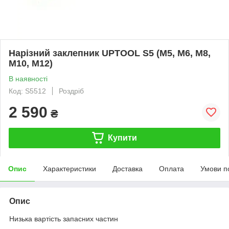
Нарізний заклепник UPTOOL S5 (М5, М6, М8,
М10, М12)
В наявності
Код: S5512
Роздріб
2 590
₴
Купити
Опис
Характеристики
Доставка
Оплата
Умови п
Опис
Низька вартість запасних частин