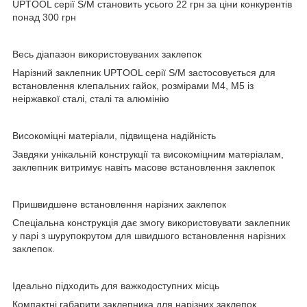
UPTOOL серії S/M становить усього 22 грн за ціни конкурентів
понад 300 грн
Весь діапазон використовуваних заклепок
Нарізний заклепник UPTOOL серії S/M застосовується для
встановлення клепальних гайок, розмірами М4, М5 із
неіржавкої сталі, сталі та алюмінію
Високоміцні матеріали, підвищена надійність
Завдяки унікальній конструкції та високоміцним матеріалам,
заклепник витримує навіть масове встановлення заклепок
Пришвидшене встановлення нарізних заклепок
Спеціальна конструкція дає змогу використовувати заклепник
у парі з шурупокрутом для швидшого встановлення нарізних
заклепок.
Ідеально підходить для важкодоступних місць
Компактні габарити заклепника для нарізних заклепок