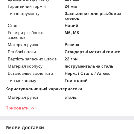
Гарантійний термін
24 міс
Тип інструменту
Закльопник для різьбових
клепок
Стан
Новий
Розміри різьбових
M6, M8
заклепок
Матеріал ручок
Резина
Різьбові штоки
Стандартні метизні гвинти
Вартість запасних штоків
22 грн.
Матеріал корпусу
Інструментальна сталь
Встановлює заклепки з
Нерж. / Сталь / Алюм.
Тип механізму
Гвинтовий
Користувальницькі характеристики
Матеріал ручки
сталь
Приховати
Умови доставки