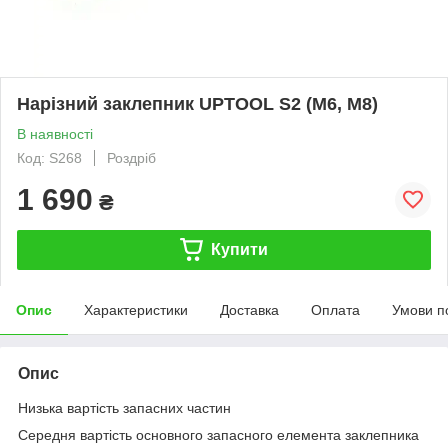
Нарізний заклепник UPTOOL S2 (М6, М8)
В наявності
Код: S268
Роздріб
1 690
₴
Купити
Опис
Характеристики
Доставка
Оплата
Умови п
Опис
Низька вартість запасних частин
Середня вартість основного запасного елемента заклепника