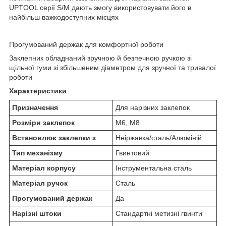
UPTOOL серії S/M дають змогу використовувати його в
найбільш важкодоступних місцях
Прогумований держак для комфортної роботи
Заклепник обладнаний зручною й безпечною ручкою зі
щільної гуми зі збільшеним діаметром для зручної та тривалої
роботи
Характеристики
Призначення
Для нарізних заклепок
Розміри заклепок
М6, М8
Встановлює заклепки з
Неіржавка/сталь/Алюміній
Тип механізму
Гвинтовий
Матеріал корпусу
Інструментальна сталь
Матеріал ручок
Сталь
Прогумований держак
Да
Нарізні штоки
Стандартні метизні гвинти