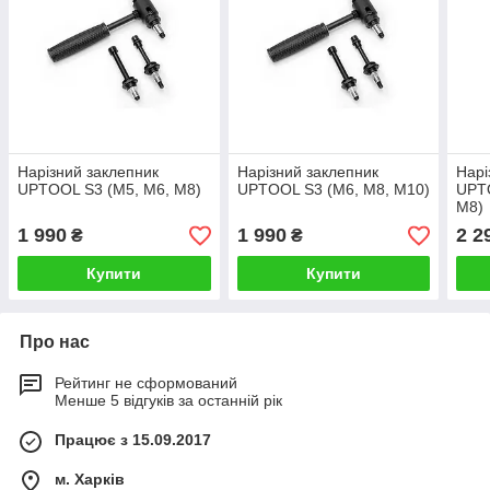
Нарізний заклепник
Нарізний заклепник
Нарі
UPTOOL S3 (М5, М6, М8)
UPTOOL S3 (М6, М8, М10)
UPTO
М8)
1 990
1 990
2 2
₴
₴
Купити
Купити
Про нас
Рейтинг не сформований
Менше 5 відгуків за останній рік
Працює з 15.09.2017
м. Харків