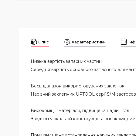
Опис
Характеристики
Інф
Низька вартість запасних частин
Середня вартість основного запасного елемента
Весь діапазон використовуваних заклепок
Нарізний заклепник UPTOOL серії S/M застосовує
Високоміцні матеріали, підвищена надійність
Завдяки унікальній конструкції та високоміцни
Пришвидшене встановлення нарізних заклепо