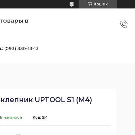
Кошик
товары в
.: (093) 330-13-13
аклепник UPTOOL S1 (М4)
В наявності
Код:
S14