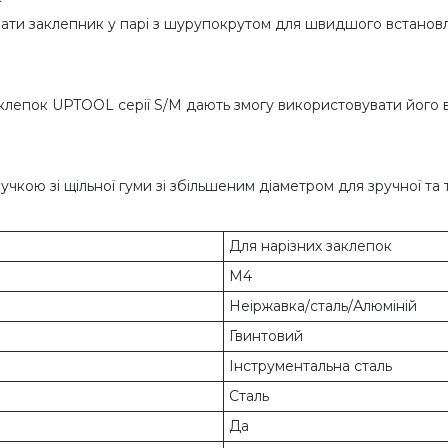
вати заклепник у парі з шурупокрутом для швидшого встановл
аклепок UPTOOL серії S/M дають змогу використовувати його 
ою зі щільної гуми зі збільшеним діаметром для зручної та 
Для нарізних заклепок
М4
Неіржавка/сталь/Алюміній
Гвинтовий
Інструментальна сталь
Сталь
Да