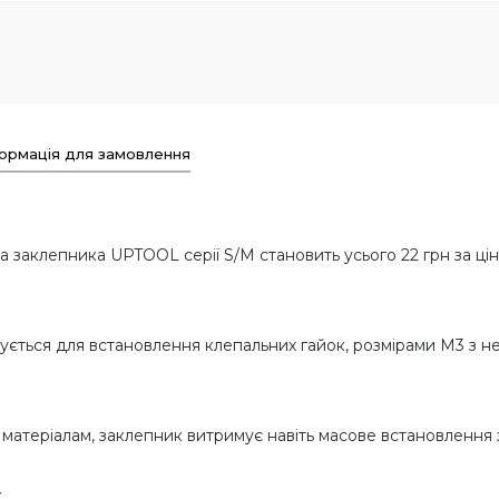
ормація для замовлення
 заклепника UPTOOL серії S/M становить усього 22 грн за ці
ться для встановлення клепальних гайок, розмірами М3 з неір
м матеріалам, заклепник витримує навіть масове встановлення
к