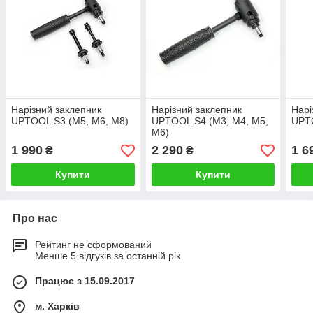
Нарізний заклепник
Нарізний заклепник
Нарі
UPTOOL S3 (М5, М6, М8)
UPTOOL S4 (М3, М4, М5,
UPT
М6)
1 990
2 290
1 6
₴
₴
Купити
Купити
Про нас
Рейтинг не сформований
Менше 5 відгуків за останній рік
Працює з 15.09.2017
м. Харків