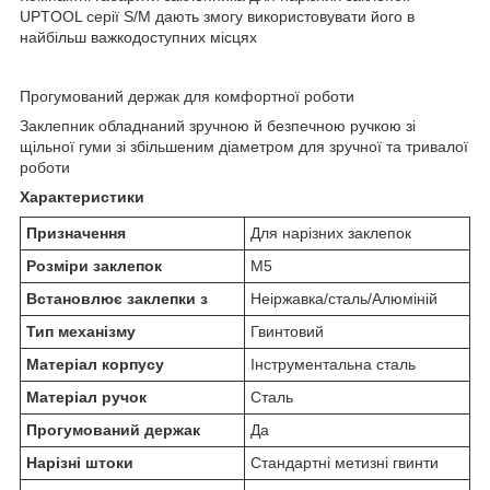
UPTOOL серії S/M дають змогу використовувати його в
найбільш важкодоступних місцях
Прогумований держак для комфортної роботи
Заклепник обладнаний зручною й безпечною ручкою зі
щільної гуми зі збільшеним діаметром для зручної та тривалої
роботи
Характеристики
Призначення
Для нарізних заклепок
Розміри заклепок
M5
Встановлює заклепки з
Неіржавка/сталь/Алюміній
Тип механізму
Гвинтовий
Матеріал корпусу
Інструментальна сталь
Матеріал ручок
Сталь
Прогумований держак
Да
Нарізні штоки
Стандартні метизні гвинти