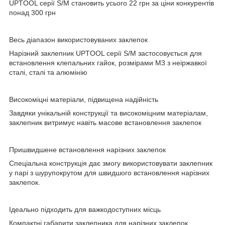
UPTOOL серії S/M становить усього 22 грн за ціни конкурентів
понад 300 грн
Весь діапазон використовуваних заклепок
Нарізний заклепник UPTOOL серії S/M застосовується для
встановлення клепальних гайок, розмірами М3 з неіржавкої
сталі, сталі та алюмінію
Високоміцні матеріали, підвищена надійність
Завдяки унікальній конструкції та високоміцним матеріалам,
заклепник витримує навіть масове встановлення заклепок
Пришвидшене встановлення нарізних заклепок
Спеціальна конструкція дає змогу використовувати заклепник
у парі з шурупокрутом для швидшого встановлення нарізних
заклепок.
Ідеально підходить для важкодоступних місць
Компактні габарити заклепника для нарізних заклепок