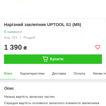
Нарізний заклепник UPTOOL S1 (М5)
В наявності
Код: S15
Роздріб
1 390
₴
Купити
Опис
Характеристики
Доставка
Оплата
Умови п
Опис
Низька вартість запасних частин
Середня вартість основного запасного елемента заклепника