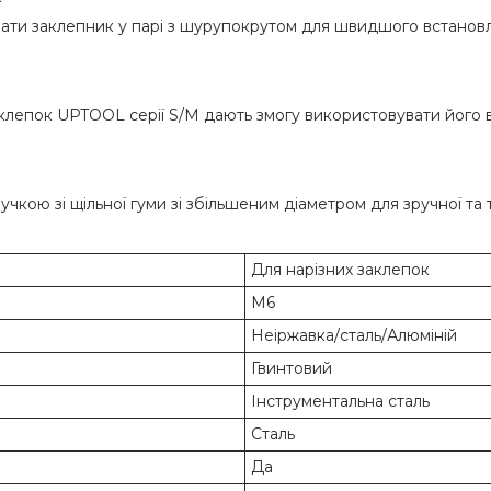
вати заклепник у парі з шурупокрутом для швидшого встановл
аклепок UPTOOL серії S/M дають змогу використовувати його 
ою зі щільної гуми зі збільшеним діаметром для зручної та 
Для нарізних заклепок
M6
Неіржавка/сталь/Алюміній
Гвинтовий
Інструментальна сталь
Сталь
Да