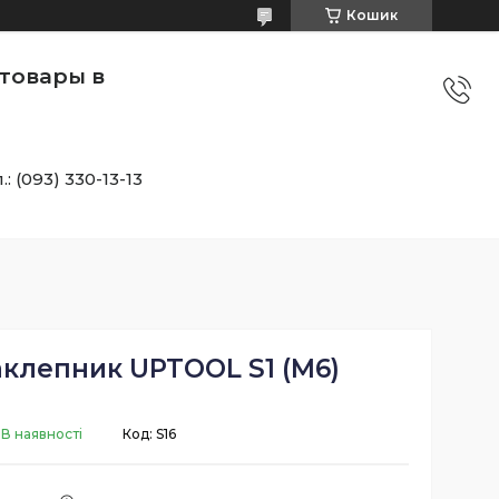
Кошик
товары в
.: (093) 330-13-13
аклепник UPTOOL S1 (М6)
В наявності
Код:
S16