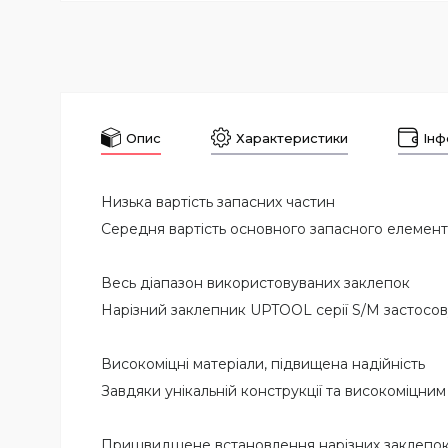
Опис
Характеристики
Інф
Низька вартість запасних частин
Середня вартість основного запасного елемента
Весь діапазон використовуваних заклепок
Нарізний заклепник UPTOOL серії S/M застосовує
Високоміцні матеріали, підвищена надійність
Завдяки унікальній конструкції та високоміцни
Пришвидшене встановлення нарізних заклепо