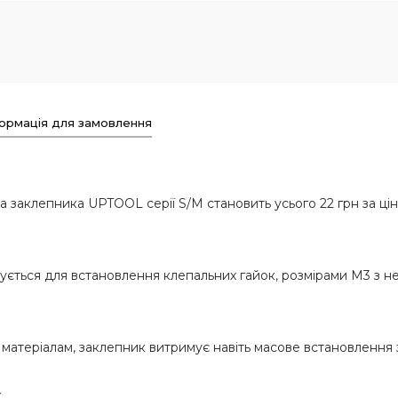
ормація для замовлення
 заклепника UPTOOL серії S/M становить усього 22 грн за ці
ться для встановлення клепальних гайок, розмірами М3 з неір
м матеріалам, заклепник витримує навіть масове встановлення
к